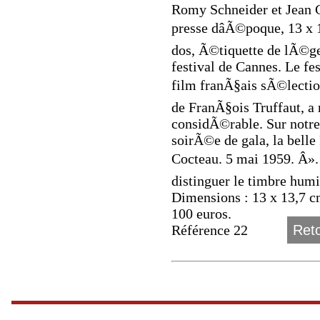
Romy Schneider et Jean C
presse dâÃ©poque, 13 x 
dos, Ã©tiquette de lÃ©g
festival de Cannes. Le fes
film franÃ§ais sÃ©lectionnÃ
de FranÃ§ois Truffaut, a
considÃ©rable. Sur notre 
soirÃ©e de gala, la belle
Cocteau. 5 mai 1959. Â». 
distinguer le timbre hum
Dimensions : 13 x 13,7 c
100 euros.
Référence 22
Reto